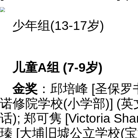
少年组(13-17岁)
儿童A组 (7-9岁)
金奖
：邱培峰 [圣保罗书
诺修院学校(小学部)] (英
话); 郑可隽 [Victoria Sh
瑧 [大埔旧墟公立学校(宝湖