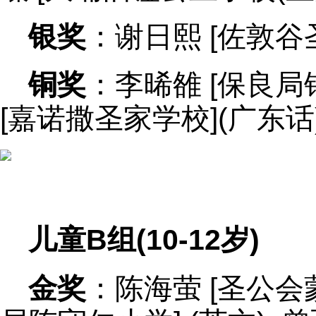
银奖
：谢日熙 [佐敦谷
铜奖
：李晞雒 [保良局锦
[嘉诺撒圣家学校](广东话
儿童B组(10-12岁)
金奖
：陈海萤 [圣公会蒙