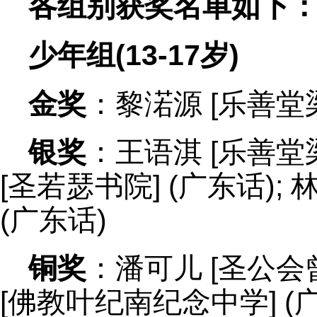
各组别获奖名单如下
少年组(13-17岁)
金奖
：黎渃源 [乐善堂
银奖
：王语淇 [乐善堂梁
[圣若瑟书院] (广东话);
(广东话)
铜奖
：潘可儿 [圣公会曾
[佛教叶纪南纪念中学] (